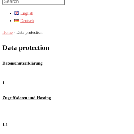
Press
Escape
English
to
Deutsch
close
the
Home
-
Data protection
search
Data protection
panel.
Datenschutzerklärung
1.
Zugriffsdaten und Hosting
1.1