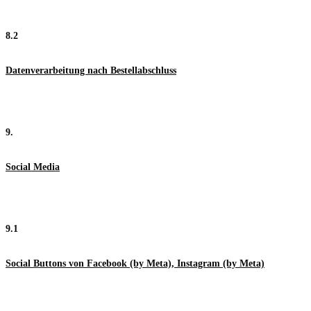
8.2
Datenverarbeitung nach Bestellabschluss
9.
Social Media
9.1
Social Buttons von Facebook (by Meta), Instagram (by Meta)