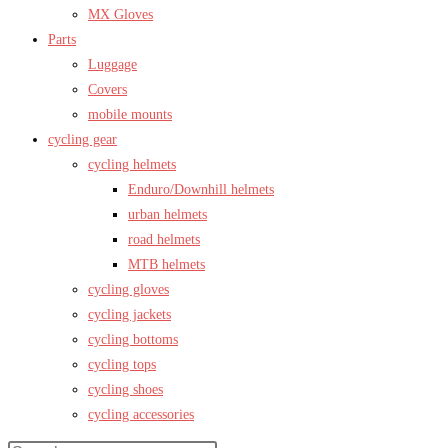
MX Gloves
Parts
Luggage
Covers
mobile mounts
cycling gear
cycling helmets
Enduro/Downhill helmets
urban helmets
road helmets
MTB helmets
cycling gloves
cycling jackets
cycling bottoms
cycling tops
cycling shoes
cycling accessories