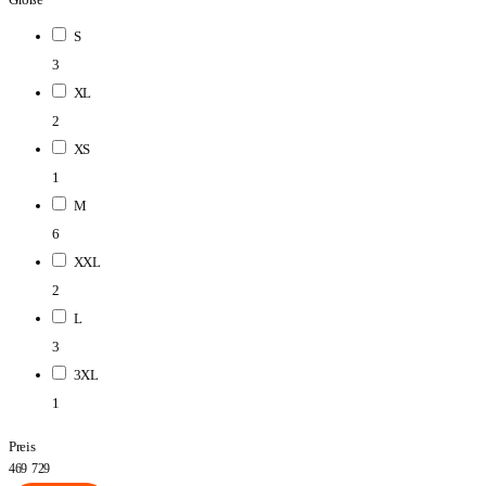
S
3
XL
2
XS
1
M
6
XXL
2
L
3
3XL
1
Preis
469
729