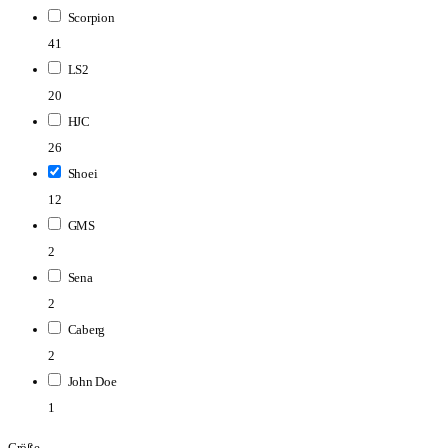
Scorpion
41
LS2
20
HJC
26
Shoei
12
GMS
2
Sena
2
Caberg
2
John Doe
1
Größe