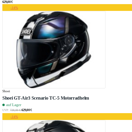
629,00 €
-14%
Shoei
Shoei GT-Air3 Scenario TC-5 Motorradhelm
auf Lager
629,00 €
UVP:
729,00 €
-14%