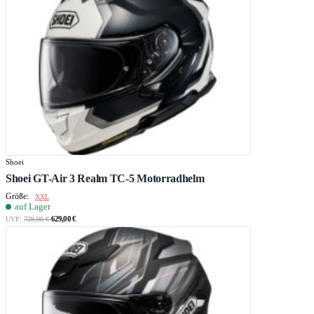
Shoei
Shoei GT-Air 3 Realm TC-5 Motorradhelm
Größe:
XXL
auf Lager
629,00 €
UVP:
729,00 €