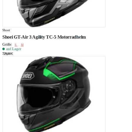
Shoei
Shoei GT-Air 3 Agility TC-5 Motorradhelm
Größe:
S
M
auf Lager
729,00 €