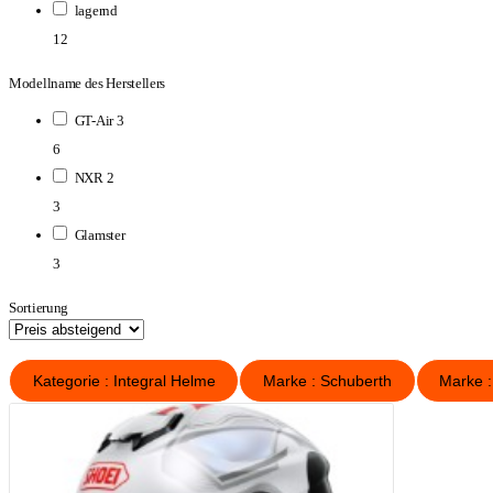
lagernd
12
Modellname des Herstellers
GT-Air 3
6
NXR 2
3
Glamster
3
Sortierung
Kategorie : Integral Helme
Marke : Schuberth
M